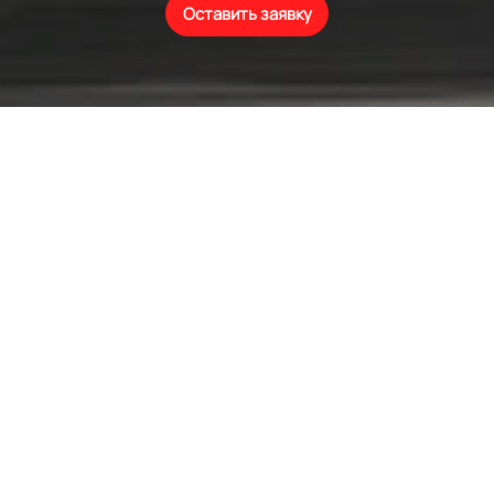
Оставить заявку
*
применяется повышающий коэффициент к стоимости
услуги от 15 до 30% в случаях, если автомобиль старше 5
лет, ретро автомобиль.
Согласитесь, намного приятнее ехать в авто, когда Вам
не мешают посторонние шумы, не важно - в поездке в
тишине, при прослушивании музыки или при разговоре с
попутчиком. Хуже, когда малейшая смена внешних
погодных условий или состояние дорожного покрытия
начинают заметно резать слух. На акустический комфорт