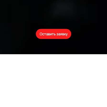
Оставить заявку
*
применяется повышающий коэффициент к стоимости
услуги от 15 до 30% в случаях если: автомобиль старше 5
лет, ретро автомобиль, автомобиль имеет сложные
элементы кузова, автомобиль был ранее оклеен плёнкой.