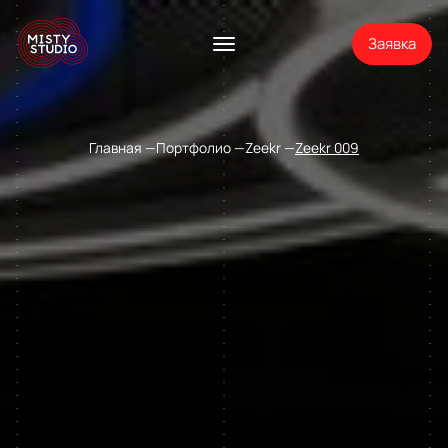
Заявка
Главная
Портфолио
Zeekr
Zeekr 009