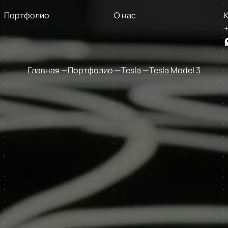
Портфолио
О нас
+
Главная
Портфолио
Tesla
Tesla Model 3