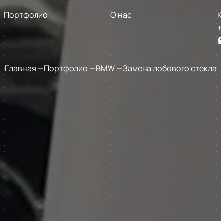
Портфолио
О нас
+
Главная
Портфолио
BMW
Замена лобового стекла