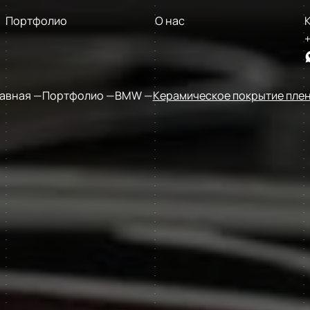
Портфолио
О нас
+
авная
Портфолио
BMW
Керамическое покрытие пле